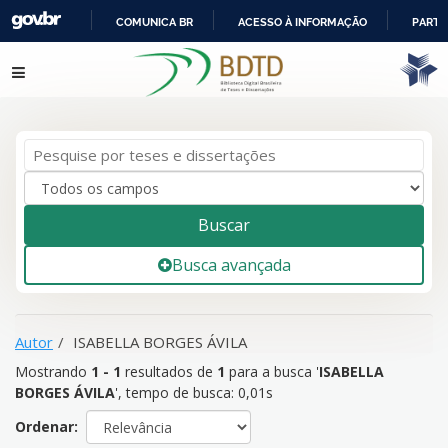
COMUNICA BR
ACESSO À INFORMAÇÃO
PARTI
IR
Mostrando
1 - 1
resultados de
1
para a busca '
ISABELLA
Pular para o conteúdo
PARA
BORGES ÁVILA
'
O
CONTEÚDO
Buscar
Busca avançada
Autor
ISABELLA BORGES ÁVILA
Mostrando
1 - 1
resultados de
1
para a busca '
ISABELLA
BORGES ÁVILA
'
, tempo de busca: 0,01s
Ordenar: