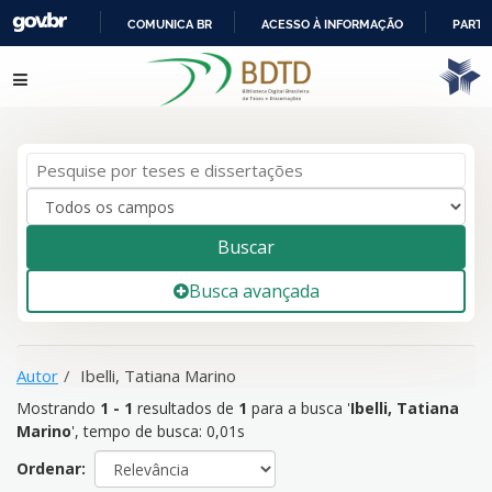
COMUNICA BR
ACESSO À INFORMAÇÃO
PARTI
IR
Mostrando
1 - 1
resultados de
1
para a busca '
Ibelli, Tatiana
Pular para o conteúdo
PARA
Marino
'
O
CONTEÚDO
Buscar
Busca avançada
Autor
Ibelli, Tatiana Marino
Mostrando
1 - 1
resultados de
1
para a busca '
Ibelli, Tatiana
Marino
'
, tempo de busca: 0,01s
Ordenar: