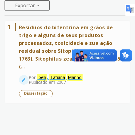
Exportar
1
Resíduos do bifentrina em grãos de
trigo e alguns de seus produtos
processados, toxicidade e sua ação
residual sobre Sitophilus oryzae (L.,
1763), Sitophilus zeamais Motsch.,1855
(...
Por
Ibelli
,
Tatiana
Marino
Publicado em 2007
Dissertação