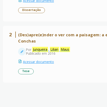
Acessar documento
Dissertação
2
(Des)apre(e)nder o ver com a paisagem: a
Conchas
Por
Junqueira
,
Lilian
Maus
Publicado em 2016
Acessar documento
Tese