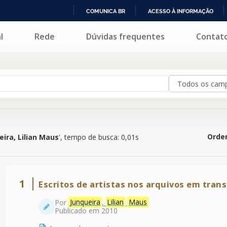
COMUNICA BR
ACESSO À INFORMAÇÃO
IR
l
Rede
Dúvidas frequentes
Contat
n Maus
'
PARA
O
CONTEÚDO
Orden
eira, Lilian Maus
'
, tempo de busca: 0,01s
1
Escritos de artistas nos arquivos em tra
Por
Junqueira
,
Lilian
Maus
Publicado em 2010