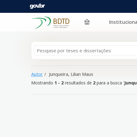
Instituciona
Mostrando
Pular para o conteúdo
1 - 2
resultados de
2
para a busca '
Junqueira, Lilia
Autor
Junqueira, Lilian Maus
Mostrando
1 - 2
resultados de
2
para a busca '
Junqu