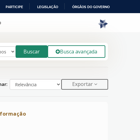
PARTICIPE
LEGISLAÇÃO
ÓRGÃOS DO GOVERNO
o
Buscar
Busca avançada
Exportar
ar:
nsformação