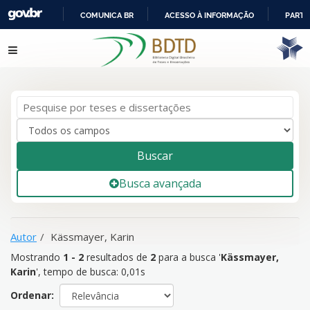
COMUNICA BR
ACESSO À INFORMAÇÃO
PARTI
IR
Mostrando
1 - 2
resultados de
2
para a busca '
Kässmayer,
Pular para o conteúdo
PARA
Karin
'
O
CONTEÚDO
Buscar
Busca avançada
Autor
Kässmayer, Karin
Mostrando
1 - 2
resultados de
2
para a busca '
Kässmayer,
Karin
'
, tempo de busca: 0,01s
Ordenar: