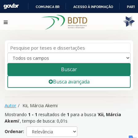
COMUNICA BR
ACESSO À INFORMAÇÃO
PARTI
IR
Mostrando
1 - 1
resultados de
1
para a busca '
Kii, Márcia
Pular para o conteúdo
PARA
Akemi
'
O
CONTEÚDO
Buscar
Busca avançada
Autor
Kii, Márcia Akemi
Mostrando
1 - 1
resultados de
1
para a busca '
Kii, Márcia
Akemi
'
, tempo de busca: 0,01s
Ordenar: