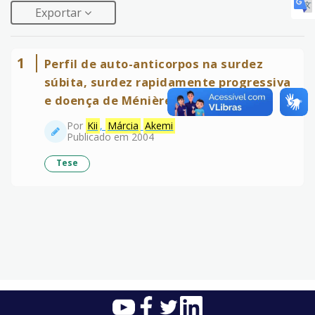
Exportar
1
Perfil de auto-anticorpos na surdez
súbita, surdez rapidamente progressiva
e doença de Ménière
Por
Kii
,
Márcia
Akemi
Publicado em 2004
Tese