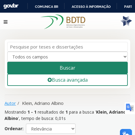
COMUNICA BR
ACESSO À INFORMAÇÃO
PARTI
IR
Mostrando
1 - 1
resultados de
1
para a busca '
Klein, Adriano
Pular para o conteúdo
PARA
Albino
'
O
CONTEÚDO
Buscar
Busca avançada
Autor
Klein, Adriano Albino
Mostrando
1 - 1
resultados de
1
para a busca '
Klein, Adriano
Albino
'
, tempo de busca: 0,01s
Ordenar: