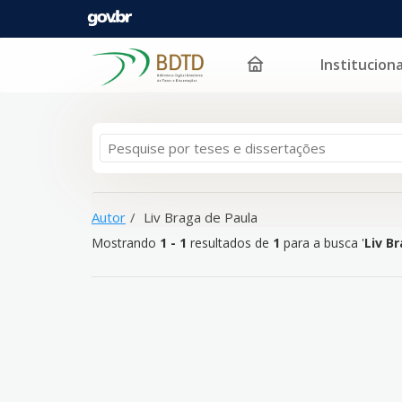
Instituciona
Mostrando
Pular para o conteúdo
1 - 1
resultados de
1
para a busca '
Liv Braga de Pau
Autor
Liv Braga de Paula
Mostrando
1 - 1
resultados de
1
para a busca '
Liv B