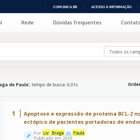
COMUNICA BR
ACESSO À INFORMAÇÃO
IR
l
Rede
Dúvidas frequentes
Contat
la
'
PARA
O
CONTEÚDO
Orden
raga de Paula
'
, tempo de busca: 0,01s
1
Apoptose e expressão de proteína BCL-2 n
ectópico de pacientes portadoras de end
Por
Liv
Braga
de
Paula
Publicado em 2009