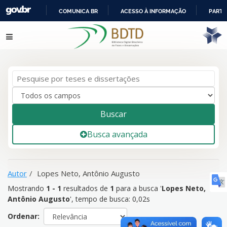
COMUNICA BR
ACESSO À INFORMAÇÃO
PARTI
IR
Mostrando
1 - 1
resultados de
1
para a busca '
Lopes Neto,
Pular para o conteúdo
PARA
Antônio Augusto
'
O
CONTEÚDO
Buscar
Busca avançada
Autor
Lopes Neto, Antônio Augusto
Mostrando
1 - 1
resultados de
1
para a busca '
Lopes Neto,
Antônio Augusto
'
, tempo de busca: 0,02s
Ordenar: