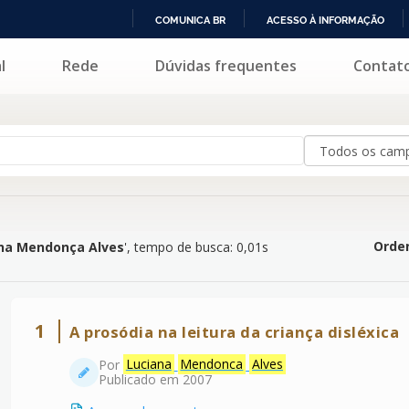
COMUNICA BR
ACESSO À INFORMAÇÃO
IR
l
Rede
Dúvidas frequentes
Contat
ça Alves
'
PARA
O
CONTEÚDO
Orden
na Mendonça Alves
'
, tempo de busca: 0,01s
1
A prosódia na leitura da criança disléxica
Por
Luciana
Mendonca
Alves
Publicado em 2007