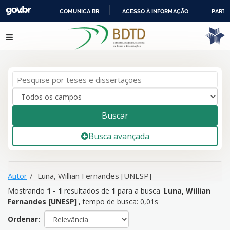
COMUNICA BR
ACESSO À INFORMAÇÃO
PARTI
IR
Mostrando
1 - 1
resultados de
1
para a busca '
Luna, Willian
Pular para o conteúdo
PARA
Fernandes [UNESP]
'
O
CONTEÚDO
Buscar
Busca avançada
Autor
Luna, Willian Fernandes [UNESP]
Mostrando
1 - 1
resultados de
1
para a busca '
Luna, Willian
Fernandes [UNESP]
'
, tempo de busca: 0,01s
Ordenar: