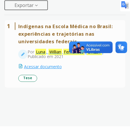
Exportar
1
Indígenas na Escola Médica no Brasil:
experiências e trajetórias nas
universidades federais
Por
Luna
,
Willian
Fernandes
[
UNESP
]
Publicado em 2021
Acessar documento
Tese