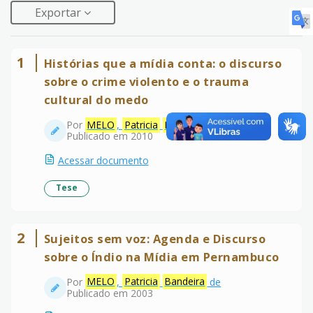
Exportar
1
Histórias que a mídia conta: o discurso
sobre o crime violento e o trauma
cultural do medo
Por
MELO
,
Patricia
Bandeira
de
Publicado em 2010
Acessar documento
Tese
2
Sujeitos sem voz: Agenda e Discurso
sobre o Índio na Mídia em Pernambuco
Por
MELO
,
Patricia
Bandeira
de
Publicado em 2003