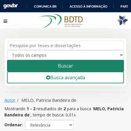
COMUNICA BR
ACESSO À INFORMAÇÃO
PARTI
IR
Mostrando
1 - 2
resultados de
2
para a busca '
MELO, Patricia
Pular para o conteúdo
PARA
Bandeira de
'
O
CONTEÚDO
Buscar
Busca avançada
Autor
MELO, Patricia Bandeira de
Mostrando
1 - 2
resultados de
2
para a busca '
MELO, Patricia
Bandeira de
'
, tempo de busca: 0,01s
Ordenar: