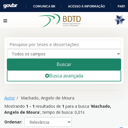
COMUNICA BR
ACESSO À INFORMAÇÃO
PARTI
IR
Mostrando
1 - 1
resultados de
1
para a busca '
Machado,
Pular para o conteúdo
PARA
Angelo de Moura
'
O
CONTEÚDO
Buscar
Busca avançada
Autor
Machado, Angelo de Moura
Mostrando
1 - 1
resultados de
1
para a busca '
Machado,
Angelo de Moura
'
, tempo de busca: 0,01s
Ordenar: