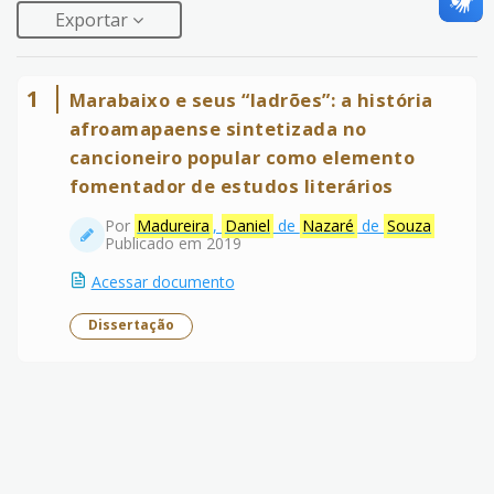
Exportar
1
Marabaixo e seus “ladrões”: a história
afroamapaense sintetizada no
cancioneiro popular como elemento
fomentador de estudos literários
Por
Madureira
,
Daniel
de
Nazaré
de
Souza
Publicado em 2019
Acessar documento
Dissertação