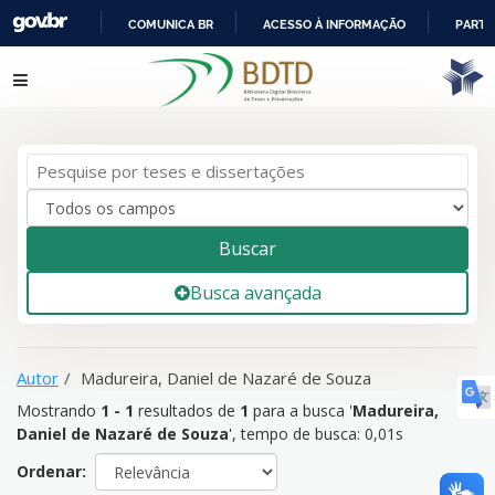
COMUNICA BR
ACESSO À INFORMAÇÃO
PARTI
IR
Mostrando
1 - 1
resultados de
1
para a busca '
Madureira,
Pular para o conteúdo
PARA
Daniel de Nazaré de Souza
'
O
CONTEÚDO
Buscar
Busca avançada
Autor
Madureira, Daniel de Nazaré de Souza
Mostrando
1 - 1
resultados de
1
para a busca '
Madureira,
Daniel de Nazaré de Souza
'
, tempo de busca: 0,01s
Ordenar: