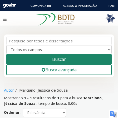
COMUNICA BR
ACESSO À INFORMAÇÃO
PARTI
IR
Mostrando
1 - 1
resultados de
1
para a busca '
Marciano,
Pular para o conteúdo
PARA
Jéssica de Souza
'
O
CONTEÚDO
Buscar
Busca avançada
Autor
Marciano, Jéssica de Souza
Mostrando
1 - 1
resultados de
1
para a busca '
Marciano,
Jéssica de Souza
'
, tempo de busca: 0,00s
Ordenar: