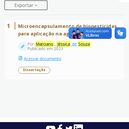
Exportar
1
Microencapsulamento de biopesticidas
para aplicação na agricultura
Por
Marciano
,
Jéssica
de
Souza
Publicado em 2023
Acessar documento
Dissertação