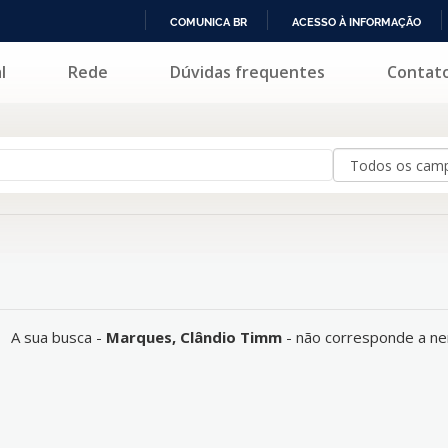
COMUNICA BR
ACESSO À INFORMAÇÃO
IR
l
Rede
Dúvidas frequentes
Contat
hum registro.
PARA
O
CONTEÚDO
A sua busca -
Marques, Clândio Timm
- não corresponde a ne