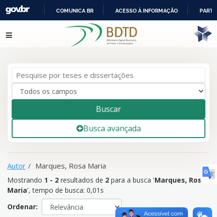
COMUNICA BR
ACESSO À INFORMAÇÃO
PARTI
IR
Mostrando
1 - 2
resultados de
2
para a busca '
Marques, Rosa
Pular para o conteúdo
PARA
Maria
'
O
CONTEÚDO
Buscar
Busca avançada
Autor
Marques, Rosa Maria
Mostrando
1 - 2
resultados de
2
para a busca '
Marques, Rosa
Maria
'
, tempo de busca: 0,01s
Ordenar: