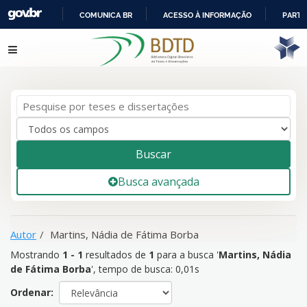
COMUNICA BR
ACESSO À INFORMAÇÃO
PARTI
IR
Mostrando
1 - 1
resultados de
1
para a busca '
Martins, Nádia
Pular para o conteúdo
PARA
de Fátima Borba
'
O
CONTEÚDO
Buscar
Busca avançada
Autor
Martins, Nádia de Fátima Borba
Mostrando
1 - 1
resultados de
1
para a busca '
Martins, Nádia
de Fátima Borba
'
, tempo de busca: 0,01s
Ordenar: