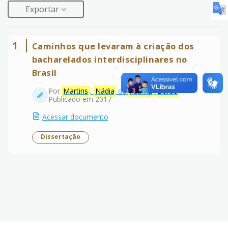
Exportar
1
Caminhos que levaram à criação dos
bacharelados interdisciplinares no
Brasil
Por
Martins
,
Nádia
de
Fátima
Borba
Publicado em 2017
Acessar documento
Dissertação