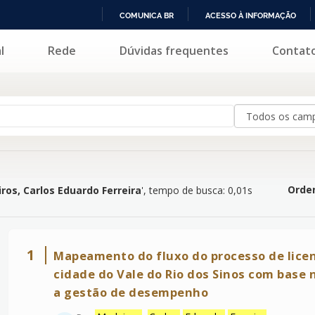
COMUNICA BR
ACESSO À INFORMAÇÃO
IR
l
Rede
Dúvidas frequentes
Contat
s Eduardo Ferreira
'
PARA
O
CONTEÚDO
Orden
ros, Carlos Eduardo Ferreira
'
, tempo de busca: 0,01s
1
Mapeamento do fluxo do processo de lic
cidade do Vale do Rio dos Sinos com base
a gestão de desempenho