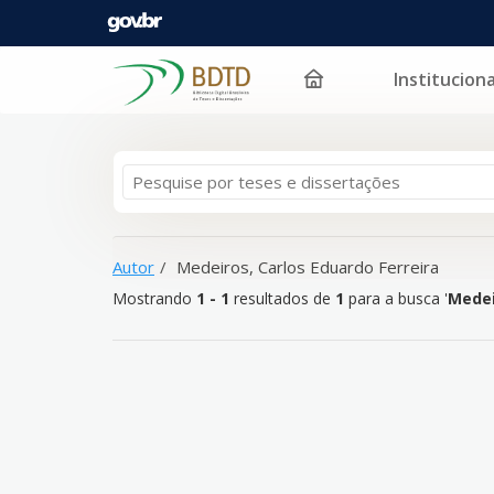
Instituciona
Mostrando
Pular para o conteúdo
1 - 1
resultados de
1
para a busca '
Medeiros, Carlo
Autor
Medeiros, Carlos Eduardo Ferreira
Mostrando
1 - 1
resultados de
1
para a busca '
Medei