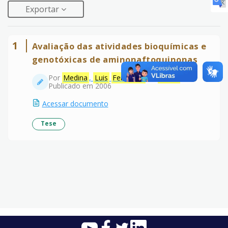
Exportar
1
Avaliação das atividades bioquímicas e
genotóxicas de aminonaftoquinonas
Por
Medina
,
Luis
Fernando
da
Costa
Publicado em 2006
Acessar documento
Tese