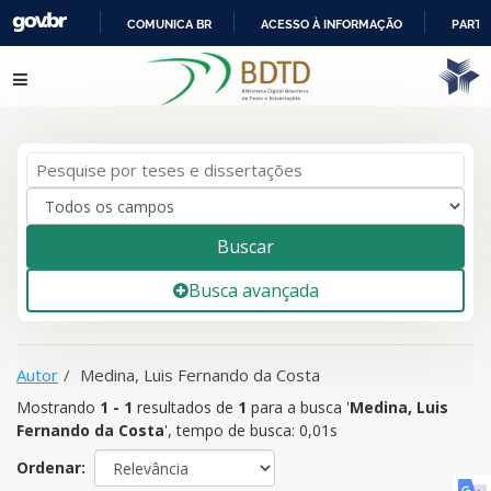
COMUNICA BR
ACESSO À INFORMAÇÃO
PARTI
IR
Mostrando
1 - 1
resultados de
1
para a busca '
Medina, Luis
Pular para o conteúdo
PARA
Fernando da Costa
'
O
CONTEÚDO
Buscar
Busca avançada
Autor
Medina, Luis Fernando da Costa
Mostrando
1 - 1
resultados de
1
para a busca '
Medina, Luis
Fernando da Costa
'
, tempo de busca: 0,01s
Ordenar: