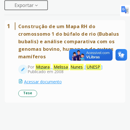
Exportar
1
Construção de um Mapa RH do
cromossomo 1 do búfalo de rio (Bubalus
bubalis) e análise comparativa com os
genomas bovino, humano e de outros
mamíferos
Por
Miziara
,
Melissa
Nunes
[
UNESP
]
Publicado em 2008
Acessar documento
Tese