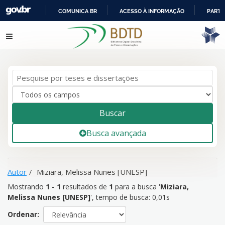
COMUNICA BR
ACESSO À INFORMAÇÃO
PARTI
IR
Mostrando
1 - 1
resultados de
1
para a busca '
Miziara, Melissa
Pular para o conteúdo
PARA
Nunes [UNESP]
'
O
CONTEÚDO
Buscar
Busca avançada
Autor
Miziara, Melissa Nunes [UNESP]
Mostrando
1 - 1
resultados de
1
para a busca '
Miziara,
Melissa Nunes [UNESP]
'
, tempo de busca: 0,01s
Ordenar: