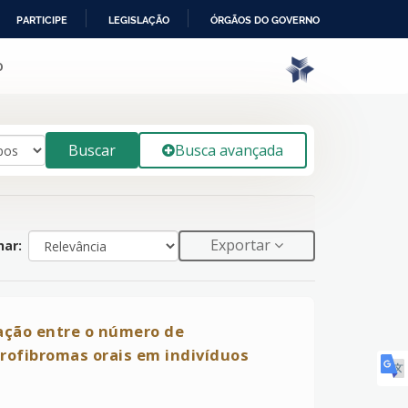
PARTICIPE
LEGISLAÇÃO
ÓRGÃOS DO GOVERNO
o
Buscar
Busca avançada
Exportar
ar:
iação entre o número de
rofibromas orais em indivíduos