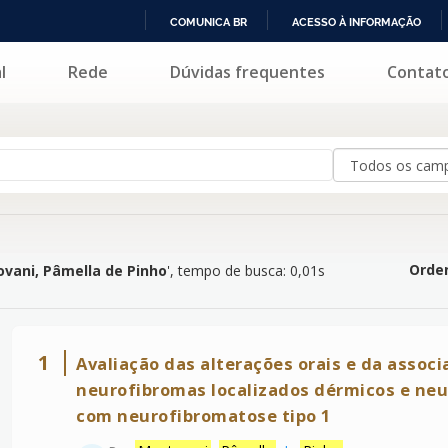
COMUNICA BR
ACESSO À INFORMAÇÃO
IR
l
Rede
Dúvidas frequentes
Contat
lla de Pinho
'
PARA
O
CONTEÚDO
Orden
vani, Pâmella de Pinho
'
, tempo de busca: 0,01s
1
Avaliação das alterações orais e da assoc
neurofibromas localizados dérmicos e neu
com neurofibromatose tipo 1