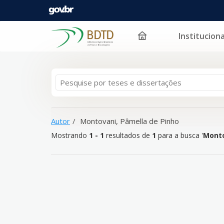
Instituciona
Mostrando
Pular para o conteúdo
1 - 1
resultados de
1
para a busca '
Montovani, Pâme
Autor
Montovani, Pâmella de Pinho
Mostrando
1 - 1
resultados de
1
para a busca '
Monto