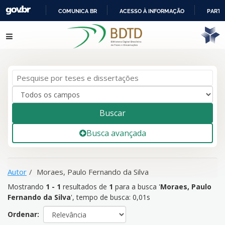
COMUNICA BR
ACESSO À INFORMAÇÃO
PARTI
IR
Mostrando
1 - 1
resultados de
1
para a busca '
Moraes, Paulo
Pular para o conteúdo
PARA
Fernando da Silva
'
O
CONTEÚDO
Buscar
Busca avançada
Autor
Moraes, Paulo Fernando da Silva
Mostrando
1 - 1
resultados de
1
para a busca '
Moraes, Paulo
Fernando da Silva
'
, tempo de busca: 0,01s
Ordenar: