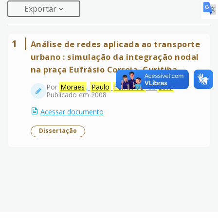
Exportar
1
Análise de redes aplicada ao transporte
urbano : simulação da integração nodal
na praça Eufrásio Correia, Curitiba
Por
Moraes
,
Paulo
Fernando
da
Silva
Publicado em 2008
Acessar documento
Dissertação