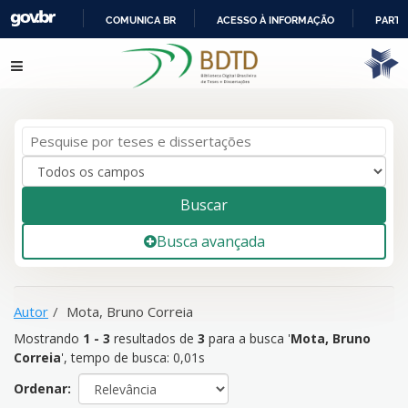
COMUNICA BR
ACESSO À INFORMAÇÃO
PARTI
IR
Mostrando
1 - 3
resultados de
3
para a busca '
Mota, Bruno
Pular para o conteúdo
PARA
Correia
'
O
CONTEÚDO
Buscar
Busca avançada
Autor
Mota, Bruno Correia
Mostrando
1 - 3
resultados de
3
para a busca '
Mota, Bruno
Correia
'
, tempo de busca: 0,01s
Ordenar: