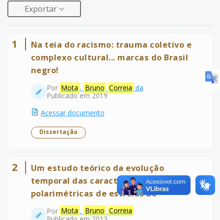
Exportar
1
Na teia do racismo: trauma coletivo e
complexo cultural... marcas do Brasil
negro!
Por
Mota
,
Bruno
Correia
da
Publicado em 2019
Acessar documento
Dissertação
2
Um estudo teórico da evolução
temporal das características
polarimétricas de estrelas Be
Por
Mota
,
Bruno
Correia
Publicado em 2013