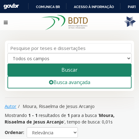
COMUNICA BR
ACESSO À INFORMAÇÃO
PARTI
IR
Mostrando
1 - 1
resultados de
1
para a busca '
Moura, Risaelma
Pular para o conteúdo
PARA
de Jesus Arcanjo
'
O
CONTEÚDO
Buscar
Busca avançada
Autor
Moura, Risaelma de Jesus Arcanjo
Mostrando
1 - 1
resultados de
1
para a busca '
Moura,
Risaelma de Jesus Arcanjo
'
, tempo de busca: 0,01s
Ordenar: