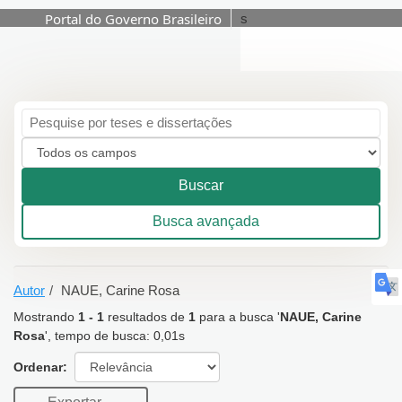
Portal do Governo Brasileiro
s
Mostrando
1 - 1
resultados de
1
para a
Pular para o conteúdo
busca '
NAUE, Carine
Rosa
'
Buscar
Busca avançada
Autor
NAUE, Carine Rosa
Mostrando
1 - 1
resultados de
1
para a busca '
NAUE, Carine
Rosa
'
, tempo de busca: 0,01s
Ordenar:
Exportar