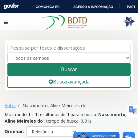
COMUNICA BR
ACESSO À INFORMAÇÃO
PARTI
IR
Mostrando
1 - 1
resultados de
1
para a busca '
Nascimento,
Pular para o conteúdo
PARA
Aline Meireles do
'
O
CONTEÚDO
Buscar
Busca avançada
Autor
Nascimento, Aline Meireles do
Mostrando
1 - 1
resultados de
1
para a busca '
Nascimento,
Aline Meireles do
'
, tempo de busca: 0,01s
Ordenar: