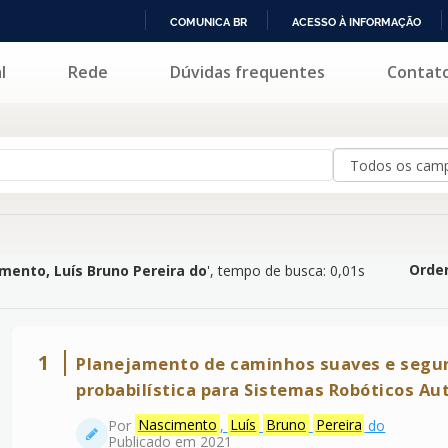
COMUNICA BR
ACESSO À INFORMAÇÃO
IR
l
Rede
Dúvidas frequentes
Contat
s Bruno Pereira do
'
PARA
O
CONTEÚDO
Orden
mento, Luís Bruno Pereira do
'
, tempo de busca: 0,01s
1
Planejamento de caminhos suaves e segu
probabilística para Sistemas Robóticos A
Por
Nascimento
,
Luís
Bruno
Pereira
do
Publicado em 2021