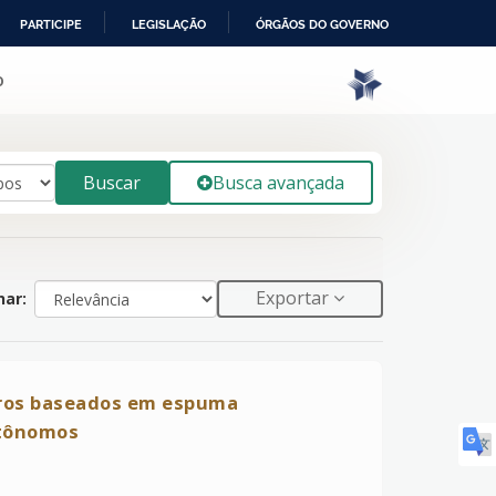
PARTICIPE
LEGISLAÇÃO
ÓRGÃOS DO GOVERNO
o
Buscar
Busca avançada
Exportar
ar:
ros baseados em espuma
utônomos