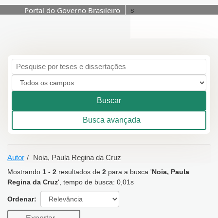
Portal do Governo Brasileiro
s
Mostrando
1 - 2
resultados
de
Pular para o conteúdo
2
para a busca '
Noia,
Paula Regina da Cruz
'
Buscar
Busca avançada
Autor
Noia, Paula Regina da Cruz
Mostrando
1 - 2
resultados de
2
para a busca '
Noia, Paula
Regina da Cruz
'
, tempo de busca: 0,01s
Ordenar: