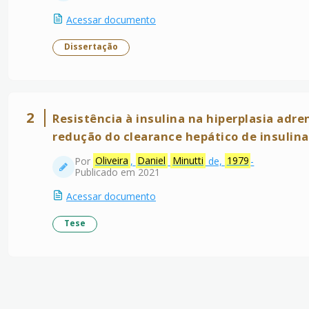
Acessar documento
Dissertação
2
Resistência à insulina na hiperplasia adr
redução do clearance hepático de insulina
Por
Oliveira
,
Daniel
Minutti
de,
1979
-
Publicado em 2021
Acessar documento
Tese