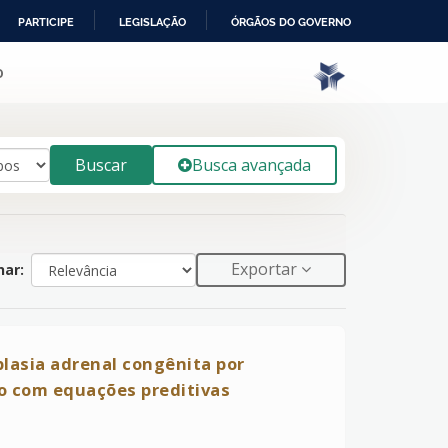
PARTICIPE
LEGISLAÇÃO
ÓRGÃOS DO GOVERNO
o
Buscar
Busca avançada
Exportar
ar:
lasia adrenal congênita por
ão com equações preditivas