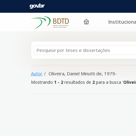
Instituciona
Mostrando
Pular para o conteúdo
1 - 2
resultados de
2
para a busca '
Oliveira, Daniel 
Autor
Oliveira, Daniel Minutti de, 1979-
Mostrando
1 - 2
resultados de
2
para a busca '
Olivei