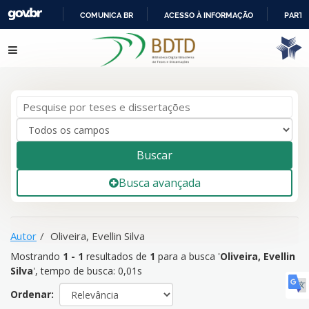
COMUNICA BR
ACESSO À INFORMAÇÃO
PARTI
IR
Mostrando
1 - 1
resultados de
1
para a busca '
Oliveira, Evellin
Pular para o conteúdo
PARA
Silva
'
O
CONTEÚDO
Buscar
Busca avançada
Autor
Oliveira, Evellin Silva
Mostrando
1 - 1
resultados de
1
para a busca '
Oliveira, Evellin
Silva
'
, tempo de busca: 0,01s
Ordenar: