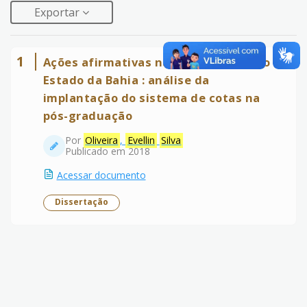
Exportar
1
Ações afirmativas na Universidade do
Estado da Bahia : análise da
implantação do sistema de cotas na
pós-graduação
Por
Oliveira
,
Evellin
Silva
Publicado em 2018
Acessar documento
Dissertação