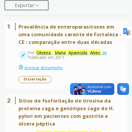
Exportar
1
Prevalência de enteroparasitoses em
uma comunidade carente de Fortaleza -
CE : comparação entre duas décadas
Por
Oliveira
,
Maria
Aparecida
Alves
de
Publicado em 2011
Acessar documento
Dissertação
2
Sítios de fosforilação de tirosina da
proteína caga e genótipos cage do H.
pylori em pacientes com gastrite e
úlcera péptica