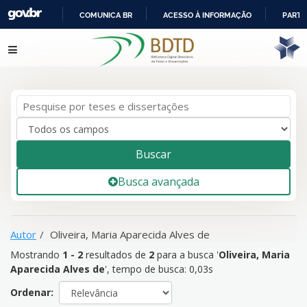
COMUNICA BR
ACESSO À INFORMAÇÃO
PARTI
IR
Mostrando
1 - 2
resultados de
2
para a busca '
Oliveira, Maria
Pular para o conteúdo
PARA
Aparecida Alves de
'
O
CONTEÚDO
Buscar
Busca avançada
Autor
Oliveira, Maria Aparecida Alves de
Mostrando
1 - 2
resultados de
2
para a busca '
Oliveira, Maria
Aparecida Alves de
'
, tempo de busca: 0,03s
Ordenar: