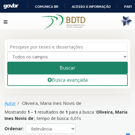
COMUNICA BR
ACESSO À INFORMAÇÃO
PARTI
IR
Mostrando
1 - 1
resultados de
1
para a busca '
Oliveira, Maria
Pular para o conteúdo
PARA
Ines Novis de
'
O
CONTEÚDO
Buscar
Busca avançada
Autor
Oliveira, Maria Ines Novis de
Mostrando
1 - 1
resultados de
1
para a busca '
Oliveira, Maria
Ines Novis de
'
, tempo de busca: 0,01s
Ordenar: