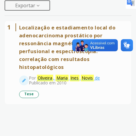
Exportar
1
Localização e estadiamento local do
adenocarcinoma prostático por
ressonância magnética com estudo
perfusional e espectroscopia:
correlação com resultados
histopatológicos
Por
Oliveira
,
Maria
Ines
Novis
de
Publicado em 2010
Tese