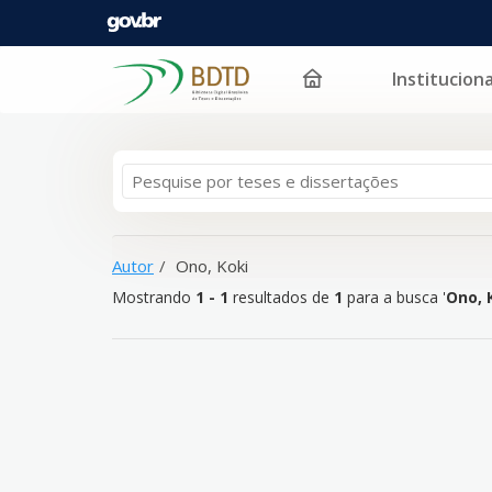
Instituciona
Mostrando
Pular para o conteúdo
1 - 1
resultados de
1
para a busca '
Ono, Koki
'
Autor
Ono, Koki
Mostrando
1 - 1
resultados de
1
para a busca '
Ono, 