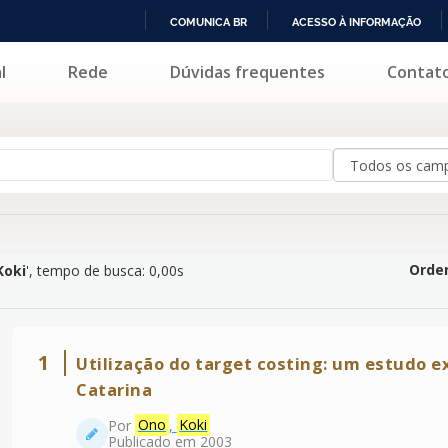
COMUNICA BR
ACESSO À INFORMAÇÃO
IR
l
Rede
Dúvidas frequentes
Contat
PARA
O
CONTEÚDO
Orden
Koki
'
, tempo de busca: 0,00s
1
Utilização do target costing: um estudo e
Catarina
Por
Ono
,
Koki
Publicado em 2003