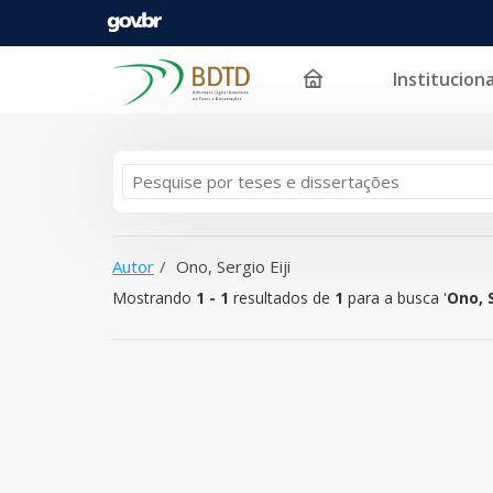
Instituciona
Mostrando
Pular para o conteúdo
1 - 1
resultados de
1
para a busca '
Ono, Sergio Eiji
'
Autor
Ono, Sergio Eiji
Mostrando
1 - 1
resultados de
1
para a busca '
Ono, S