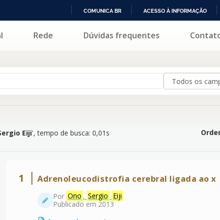
COMUNICA BR
ACESSO À INFORMAÇÃO
IR
l
Rede
Dúvidas frequentes
Contat
PARA
O
CONTEÚDO
Orden
ergio Eiji
'
, tempo de busca: 0,01s
1
Adrenoleucodistrofia cerebral ligada ao x
Por
Ono
,
Sergio
Eiji
Publicado em 2013