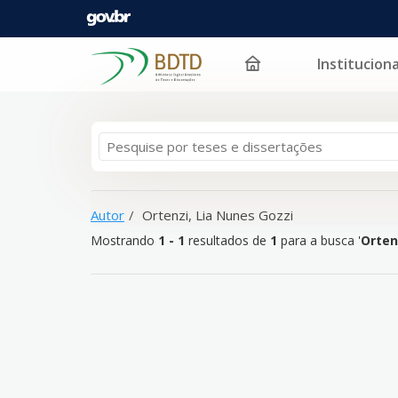
Instituciona
Mostrando
Pular para o conteúdo
1 - 1
resultados de
1
para a busca '
Ortenzi, Lia Nun
Autor
Ortenzi, Lia Nunes Gozzi
Mostrando
1 - 1
resultados de
1
para a busca '
Orten