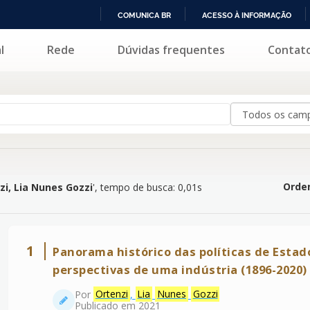
COMUNICA BR
ACESSO À INFORMAÇÃO
IR
l
Rede
Dúvidas frequentes
Contat
es Gozzi
'
PARA
O
CONTEÚDO
Orden
zi, Lia Nunes Gozzi
'
, tempo de busca: 0,01s
1
Panorama histórico das políticas de Estado
perspectivas de uma indústria (1896-2020)
Por
Ortenzi
,
Lia
Nunes
Gozzi
Publicado em 2021