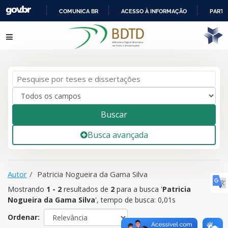
COMUNICA BR
ACESSO À INFORMAÇÃO
PARTI
IR
Mostrando
1 - 2
resultados de
2
para a busca '
Patricia
Pular para o conteúdo
PARA
Nogueira da Gama Silva
'
O
CONTEÚDO
Buscar
Busca avançada
Autor
Patricia Nogueira da Gama Silva
Mostrando
1 - 2
resultados de
2
para a busca '
Patricia
Nogueira da Gama Silva
'
, tempo de busca: 0,01s
Ordenar: