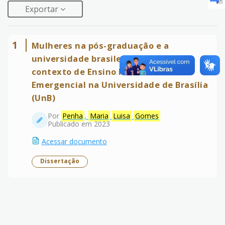
Exportar
1
Mulheres na pós-graduação e a
universidade brasileira : desafios no
contexto de Ensino Remoto
Emergencial na Universidade de Brasília
(UnB)
Por
Penha
,
Maria
Luisa
Gomes
Publicado em 2023
Acessar documento
Dissertação