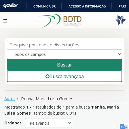
COMUNICA BR
ACESSO À INFORMAÇÃO
PARTI
IR
Mostrando
1 - 1
resultados de
1
para a busca '
Penha, Maria
Pular para o conteúdo
PARA
Luisa Gomes
'
O
CONTEÚDO
Buscar
Busca avançada
Autor
Penha, Maria Luisa Gomes
Mostrando
1 - 1
resultados de
1
para a busca '
Penha, Maria
Luisa Gomes
'
, tempo de busca: 0,01s
Ordenar: