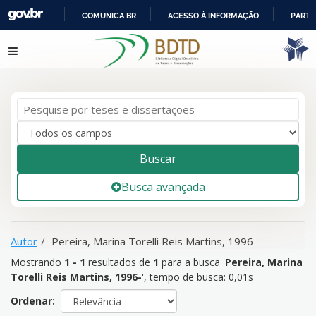
COMUNICA BR
ACESSO À INFORMAÇÃO
PARTI
IR
Mostrando
1 - 1
resultados de
1
para a busca '
Pereira, Marina
Pular para o conteúdo
PARA
Torelli Reis Martins, 1996-
'
O
CONTEÚDO
Buscar
Busca avançada
Autor
Pereira, Marina Torelli Reis Martins, 1996-
Mostrando
1 - 1
resultados de
1
para a busca '
Pereira, Marina
Torelli Reis Martins, 1996-
'
, tempo de busca: 0,01s
Ordenar: