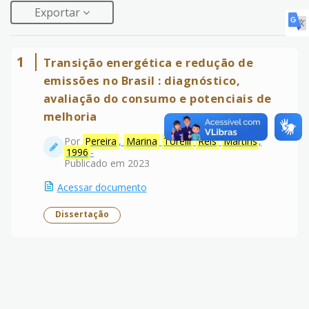
Exportar
1
Transição energética e redução de
emissões no Brasil : diagnóstico,
avaliação do consumo e potenciais de
melhoria
Por
Pereira
,
Marina
Torelli
Reis
Martins
,
1996
-
Publicado em 2023
Acessar documento
Dissertação