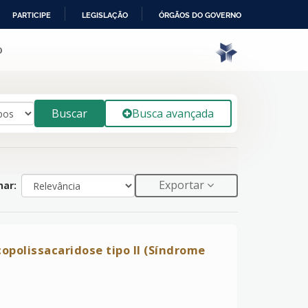
PARTICIPE
LEGISLAÇÃO
ÓRGÃOS DO GOVERNO
o
Buscar
Busca avançada
Exportar
ar:
opolissacaridose tipo II (Síndrome