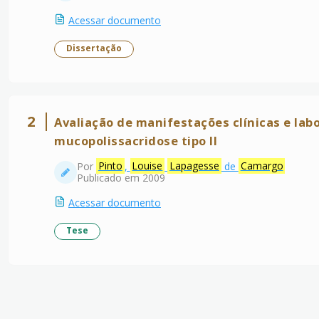
Acessar documento
Dissertação
2
Avaliação de manifestações clínicas e lab
mucopolissacridose tipo II
Por
Pinto
,
Louise
Lapagesse
de
Camargo
Publicado em 2009
Acessar documento
Tese