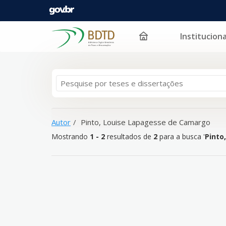
Instituciona
Mostrando
Pular para o conteúdo
1 - 2
resultados de
2
para a busca '
Pinto, Louise L
Autor
Pinto, Louise Lapagesse de Camargo
Mostrando
1 - 2
resultados de
2
para a busca '
Pinto