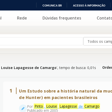
COMUNICA BR
ACESSO À INFORMAÇÃO
IR
l
Rede
Dúvidas frequentes
Contat
apagesse de Camargo
'
PARA
O
CONTEÚDO
Orden
, Louise Lapagesse de Camargo
'
, tempo de busca: 0,01s
1
Um Estudo sobre a história natural da muc
de Hunter) em pacientes brasileiros
Por
Pinto
,
Louise
Lapagesse
de
Camargo
Publicado em 2005