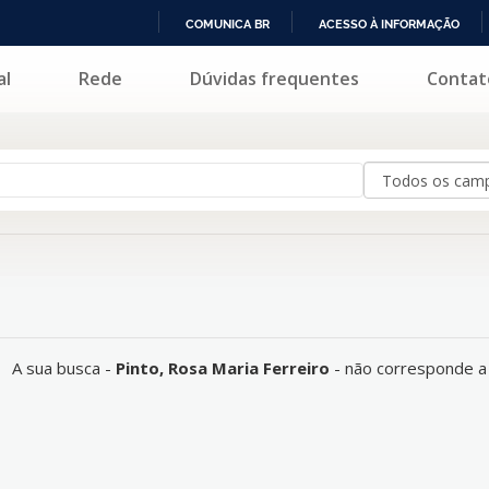
COMUNICA BR
ACESSO À INFORMAÇÃO
IR
al
Rede
Dúvidas frequentes
Contat
enhum registro.
PARA
O
CONTEÚDO
A sua busca -
Pinto, Rosa Maria Ferreiro
- não corresponde a