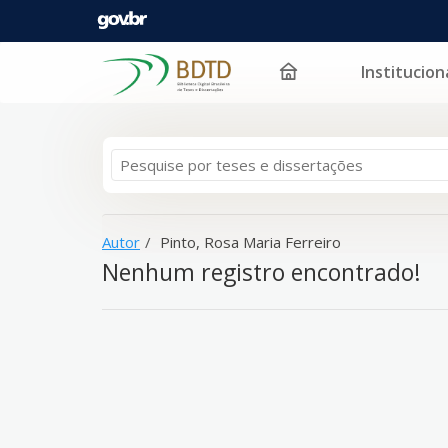
Institucion
A sua busca -
Pular para o conteúdo
Pinto, Rosa Maria Ferreiro
- não corresponde a n
Autor
Pinto, Rosa Maria Ferreiro
Nenhum registro encontrado!