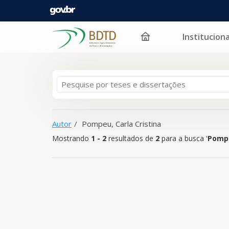
Instituciona
Mostrando
Pular para o conteúdo
1 - 2
resultados de
2
para a busca '
Pompeu, Carla C
Autor
Pompeu, Carla Cristina
Mostrando
1 - 2
resultados de
2
para a busca '
Pompe