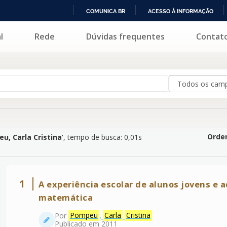
COMUNICA BR
ACESSO À INFORMAÇÃO
IR
l
Rede
Dúvidas frequentes
Contat
ristina
'
PARA
O
CONTEÚDO
Orden
u, Carla Cristina
'
, tempo de busca: 0,01s
1
A experiência escolar de alunos jovens e a
matemática
Por
Pompeu
,
Carla
Cristina
Publicado em 2011