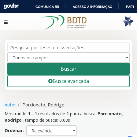
COMUNICA BR
ACESSO À INFORMAÇÃO
PARTI
IR
Mostrando
1 - 1
resultados de
1
para a busca '
Porcionato,
Pular para o conteúdo
PARA
Rodrigo
'
O
CONTEÚDO
Buscar
Busca avançada
Autor
Porcionato, Rodrigo
Mostrando
1 - 1
resultados de
1
para a busca '
Porcionato,
Rodrigo
'
, tempo de busca: 0,03s
Ordenar: