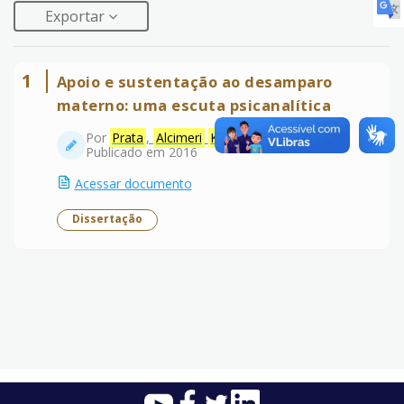
Exportar
1
Apoio e sustentação ao desamparo
materno: uma escuta psicanalítica
Por
Prata
,
Alcimeri
Kühl
Amaral
Veiga
Publicado em 2016
Acessar documento
Dissertação