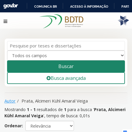
COMUNICA BR
ACESSO À INFORMAÇÃO
PARTI
IR
Mostrando
1 - 1
resultados de
1
para a busca '
Prata, Alcimeri
Pular para o conteúdo
PARA
Kühl Amaral Veiga
'
O
CONTEÚDO
Buscar
Busca avançada
Autor
Prata, Alcimeri Kühl Amaral Veiga
Mostrando
1 - 1
resultados de
1
para a busca '
Prata, Alcimeri
Kühl Amaral Veiga
'
, tempo de busca: 0,01s
Ordenar: