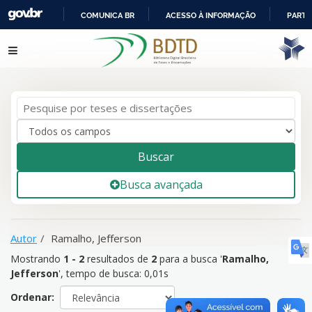
COMUNICA BR
ACESSO À INFORMAÇÃO
PARTI
IR
Mostrando
1 - 2
resultados de
2
para a busca '
Ramalho,
Pular para o conteúdo
PARA
Jefferson
'
O
CONTEÚDO
Buscar
Busca avançada
Autor
Ramalho, Jefferson
Mostrando
1 - 2
resultados de
2
para a busca '
Ramalho,
Jefferson
'
, tempo de busca: 0,01s
Ordenar: