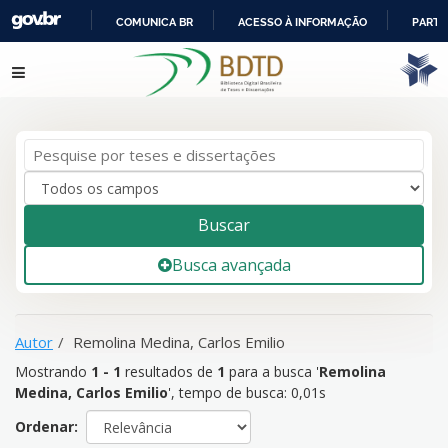
COMUNICA BR
ACESSO À INFORMAÇÃO
PARTI
IR
Mostrando
1 - 1
resultados de
1
para a busca '
Remolina
Pular para o conteúdo
PARA
Medina, Carlos Emilio
'
O
CONTEÚDO
Buscar
Busca avançada
Autor
Remolina Medina, Carlos Emilio
Mostrando
1 - 1
resultados de
1
para a busca '
Remolina
Medina, Carlos Emilio
'
, tempo de busca: 0,01s
Ordenar: