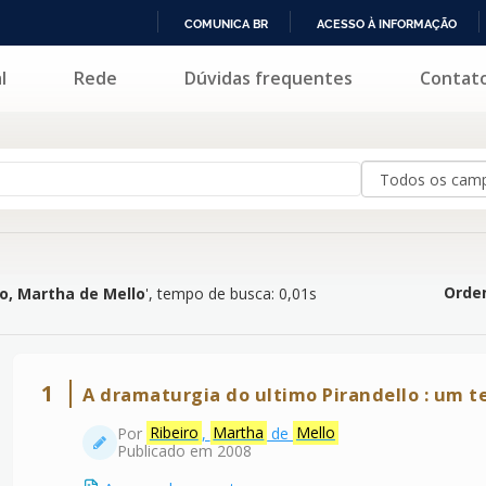
COMUNICA BR
ACESSO À INFORMAÇÃO
IR
l
Rede
Dúvidas frequentes
Contat
de Mello
'
PARA
O
CONTEÚDO
Orden
ro, Martha de Mello
'
, tempo de busca: 0,01s
1
A dramaturgia do ultimo Pirandello : um t
Por
Ribeiro
,
Martha
de
Mello
Publicado em 2008