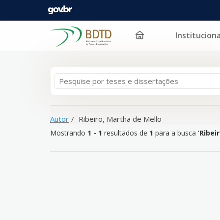
Instituciona
Mostrando
Pular para o conteúdo
1 - 1
resultados de
1
para a busca '
Ribeiro, Martha 
Autor
Ribeiro, Martha de Mello
Mostrando
1 - 1
resultados de
1
para a busca '
Ribei