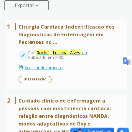
Exportar
1
Cirurgia Cardiaca: Indentificacao dos
Diagnosticos de Enfermagem em
Pacientes no ...
Por
Rocha
,
Luciana
Alves
da
Publicado em 2005
Acessar documento
Dissertação
2
Cuidado clínico de enfermagem a
pessoas com insuficiência cardíaca:
relação entre diagnósticos NANDA,
modos adaptativos de Roy e
intervenções da NIC