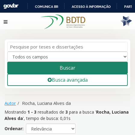
COMUNICA BR
ACESSO À INFORMAÇÃO
PARTI
IR
Mostrando
1 - 3
resultados de
3
para a busca '
Rocha, Luciana
Pular para o conteúdo
PARA
Alves da
'
O
CONTEÚDO
Buscar
Busca avançada
Autor
Rocha, Luciana Alves da
Mostrando
1 - 3
resultados de
3
para a busca '
Rocha, Luciana
Alves da
'
, tempo de busca: 0,01s
Ordenar: