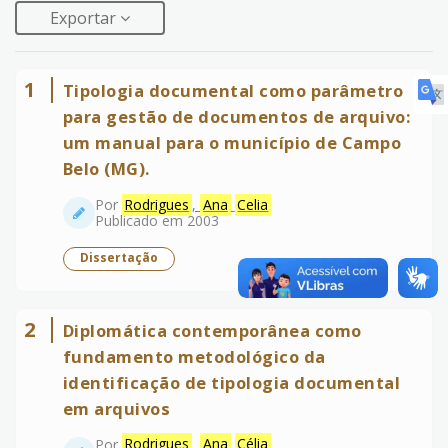
Exportar
1
Tipologia documental como parâmetro
para gestão de documentos de arquivo:
um manual para o município de Campo
Belo (MG).
Por
Rodrigues
,
Ana
Celia
Publicado em 2003
Dissertação
2
Diplomática contemporânea como
fundamento metodológico da
identificação de tipologia documental
em arquivos
Por
Rodrigues
,
Ana
Célia