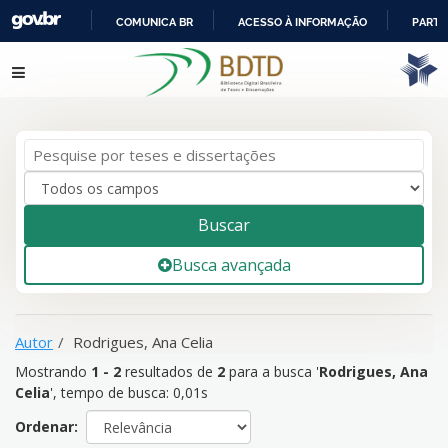
COMUNICA BR
ACESSO À INFORMAÇÃO
PARTI
IR
Mostrando
1 - 2
resultados de
2
para a busca '
Rodrigues, Ana
Pular para o conteúdo
PARA
Celia
'
O
CONTEÚDO
Buscar
Busca avançada
Autor
Rodrigues, Ana Celia
Mostrando
1 - 2
resultados de
2
para a busca '
Rodrigues, Ana
Celia
'
, tempo de busca: 0,01s
Ordenar: