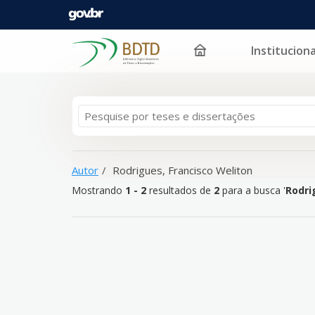
Instituciona
Mostrando
Pular para o conteúdo
1 - 2
resultados de
2
para a busca '
Rodrigues, Fran
Autor
Rodrigues, Francisco Weliton
Mostrando
1 - 2
resultados de
2
para a busca '
Rodri