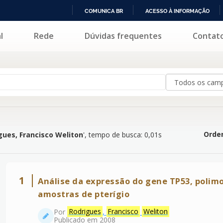
COMUNICA BR
ACESSO À INFORMAÇÃO
IR
l
Rede
Dúvidas frequentes
Contat
cisco Weliton
'
PARA
O
CONTEÚDO
Orden
gues, Francisco Weliton
'
, tempo de busca: 0,01s
1
Análise da expressão do gene TP53, polim
amostras de pterígio
Por
Rodrigues
,
Francisco
Weliton
Publicado em 2008