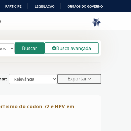
PARTICIPE
LEGISLAÇÃO
ÓRGÃOS DO GOVERNO
o
Buscar
Busca avançada
Exportar
ar:
orfismo do codon 72 e HPV em