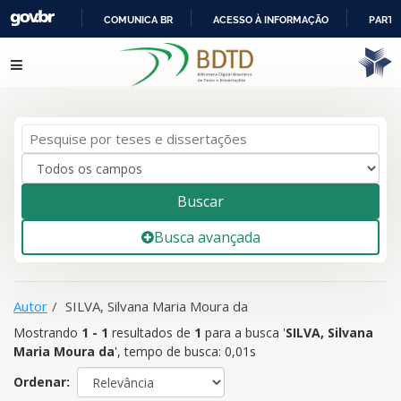
COMUNICA BR
ACESSO À INFORMAÇÃO
PARTI
IR
Mostrando
1 - 1
resultados de
1
para a busca '
SILVA, Silvana
Pular para o conteúdo
PARA
Maria Moura da
'
O
CONTEÚDO
Buscar
Busca avançada
Autor
SILVA, Silvana Maria Moura da
Mostrando
1 - 1
resultados de
1
para a busca '
SILVA, Silvana
Maria Moura da
'
, tempo de busca: 0,01s
Ordenar: